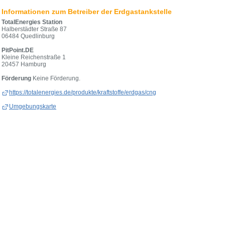
Informationen zum Betreiber der Erdgastankstelle
TotalEnergies Station
Halberstädter Straße 87
06484 Quedlinburg
PitPoint.DE
Kleine Reichenstraße 1
20457 Hamburg
Förderung
Keine Förderung.
https://totalenergies.de/produkte/kraftstoffe/erdgas/cng
Umgebungskarte