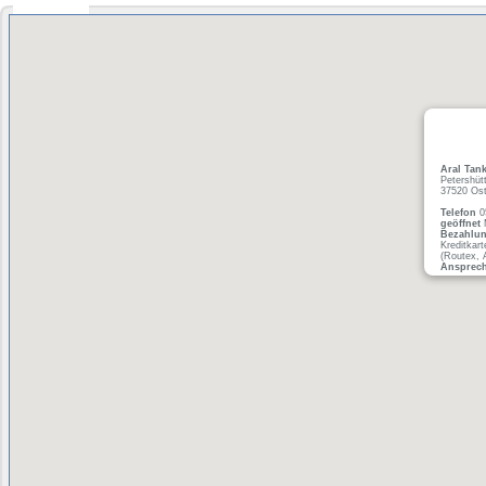
Aral Tank
Petershütt
37520 Os
Telefon
0
geöffnet
M
Bezahlu
Kreditkar
(Routex, 
Ansprech