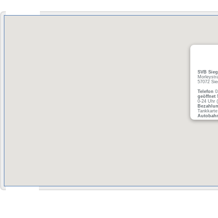
SVB Sieg
Morleystr
57072 Sie
Telefon
0
geöffnet
M
0-24 Uhr 
Bezahlu
Tankkarte
Autobah