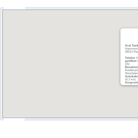
Aral Tank
Hammerst
08523 Pla
Telefon
0
geöffnet
M
Uhr
Bezahlu
Kreditkart
Westfalen
Autobah
(9,3 km)
Ansprech