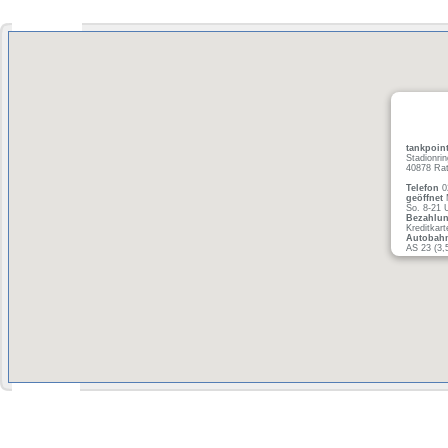
tankpoint
Stadionrin
40878 Rat
Telefon
0
geöffnet
M
So. 8-21 
Bezahlu
Kreditkar
Autobah
AS 23 (3,