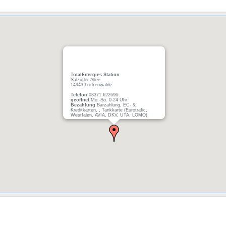
TotalEnergies Station
Salzufler Allee
14943 Luckenwalde
Telefon
03371 622696
geöffnet
Mo.-So. 0-24 Uhr
Bezahlung
Barzahlung, EC- &
Kreditkarten, , Tankkarte (Eurotrafic,
Westfalen, AVIA, DKV, UTA, LOMO)