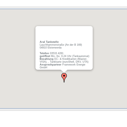
Aral Tankstelle
Lauchhammerstraße (An der B 169)
04910 Elsterwerda
Telefon
03533 4281
geöffnet
Mo.-So. 0-24 Uhr (Tankautomat)
Bezahlung
EC- & Kreditkarten (Master,
VISA), , Tankkarte (euroShell, DKV, UTA)
Ansprechpartner
Framework Energie
GmbH