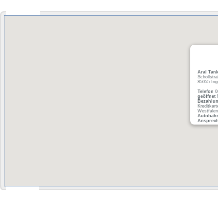
Aral Tank
Schollstr
85055 Ing
Telefon
0
geöffnet
M
Bezahlu
Kreditkart
Westfale
Autobah
Ansprech