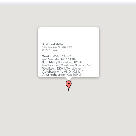
Aral Tankstelle
Stadtrodaer Straße 102
07747 Jena
Telefon
03641 334142
geöffnet
Mo.-So. 0-24 Uhr
Bezahlung
Barzahlung, EC- &
Kreditkarten, , Tankkarte (Routex, Aral,
Westfalen, DKV, UTA, eigene)
Autobahn
A 4 / AS 54 (0,8 km)
Ansprechpartner
Kerstin Heim