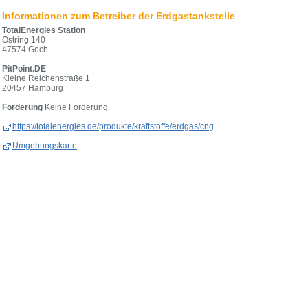
Informationen zum Betreiber der Erdgastankstelle
TotalEnergies Station
Ostring 140
47574 Goch
PitPoint.DE
Kleine Reichenstraße 1
20457 Hamburg
Förderung
Keine Förderung.
https://totalenergies.de/produkte/kraftstoffe/erdgas/cng
Umgebungskarte