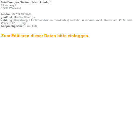
TotalEnergies Station / Maxi Autohof
Elkersberg 2
57234 Wilnsdorf
Telefon:
02739 40339-0
geöffnet:
Mo.-So. 0-24 Uhr
Zahlung:
Barzahlung, EC- & Kreditkarten, Tankkarte (Eurotrafic, Westfalen, AVIA, DirectCard, Profi Card
Preis:
1,42 EUR/kg
Ansprechpartner:
Frau Lütz
Zum Editieren dieser Daten bitte einloggen.