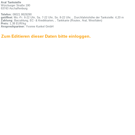
Aral Tankstelle
Würzburger Straße 190
63743 Aschaffenburg
Telefon:
06021 8629290
geöffnet:
Mo.-Fr. 6-22 Uhr, Sa. 7-22 Uhr, So. 8-22 Uhr, , Durchfahrtshöhe der Tankstelle: 4,20 m
Zahlung:
Barzahlung, EC- & Kreditkarten, , Tankkarte (Routex, Aral, Westfalen)
Preis:
1,38 EUR/kg
Ansprechpartner:
Yvonne Kunkel GmbH
Zum Editieren dieser Daten bitte einloggen.