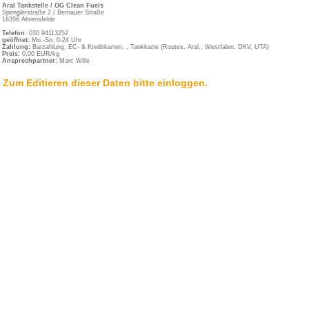
Aral Tankstelle / OG Clean Fuels
Spenglerstraße 2 / Bernauer Straße
16356 Ahrensfelde
Telefon:
030 94113252
geöffnet:
Mo.-So. 0-24 Uhr
Zahlung:
Barzahlung, EC- & Kreditkarten, , Tankkarte (Routex, Aral,, Westfalen, DKV, UTA)
Preis:
0,00 EUR/kg
Ansprechpartner:
Marc Wille
Zum Editieren dieser Daten bitte einloggen.