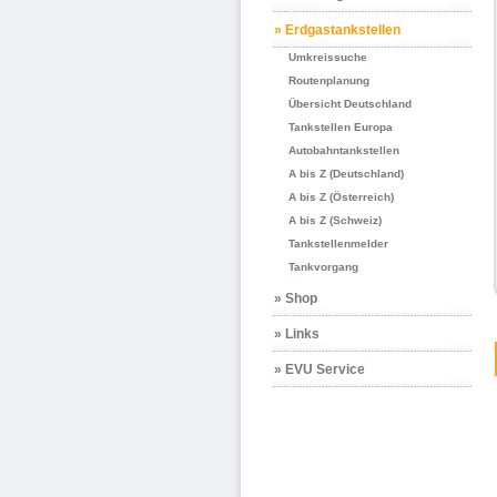
» Erdgastankstellen
Umkreissuche
Routenplanung
Übersicht Deutschland
Tankstellen Europa
Autobahntankstellen
A bis Z (Deutschland)
A bis Z (Österreich)
A bis Z (Schweiz)
Tankstellenmelder
Tankvorgang
» Shop
» Links
» EVU Service