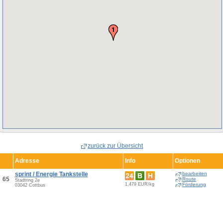
zurück zur Übersicht
Adresse
Info
Optionen
sprint / Energie Tankstelle
bearbeiten
65
Route
Stadtring 2e
1,479 EUR/kg
Förderung
03042 Cottbus