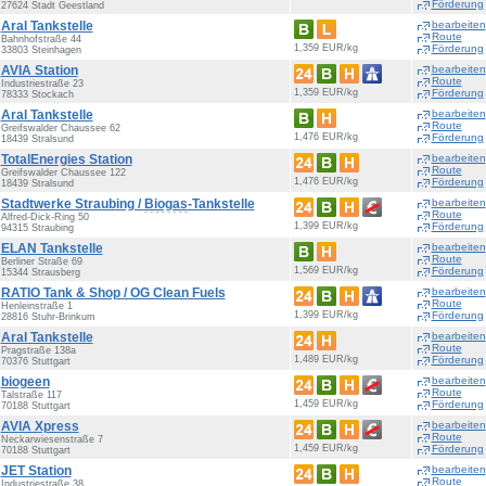
Förderung
27624 Stadt Geestland
Aral Tankstelle
bearbeiten
Route
Bahnhofstraße 44
1,359 EUR/kg
Förderung
33803 Steinhagen
AVIA Station
bearbeiten
Route
Industriestraße 23
1,359 EUR/kg
Förderung
78333 Stockach
Aral Tankstelle
bearbeiten
Route
Greifswalder Chaussee 62
1,476 EUR/kg
Förderung
18439 Stralsund
TotalEnergies Station
bearbeiten
Route
Greifswalder Chaussee 122
1,476 EUR/kg
Förderung
18439 Stralsund
Stadtwerke Straubing /
Biogas
-Tankstelle
bearbeiten
Route
Alfred-Dick-Ring 50
1,399 EUR/kg
Förderung
94315 Straubing
ELAN Tankstelle
bearbeiten
Route
Berliner Straße 69
1,569 EUR/kg
Förderung
15344 Strausberg
RATIO Tank & Shop / OG Clean Fuels
bearbeiten
Route
Henleinstraße 1
1,399 EUR/kg
Förderung
28816 Stuhr-Brinkum
Aral Tankstelle
bearbeiten
Route
Pragstraße 138a
1,489 EUR/kg
Förderung
70376 Stuttgart
biogeen
bearbeiten
Route
Talstraße 117
1,459 EUR/kg
Förderung
70188 Stuttgart
AVIA Xpress
bearbeiten
Route
Neckarwiesenstraße 7
1,459 EUR/kg
Förderung
70188 Stuttgart
JET Station
bearbeiten
Route
Industriestraße 38