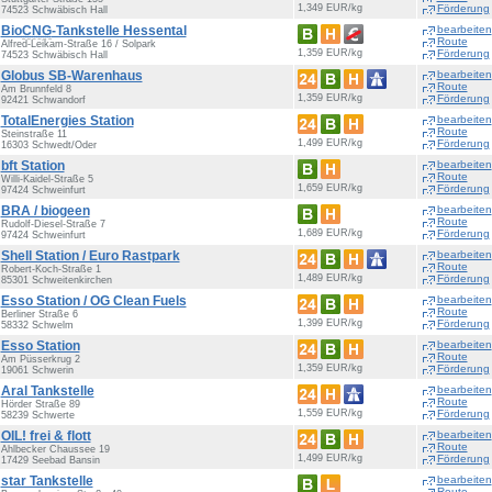
1,349 EUR/kg
Förderung
74523 Schwäbisch Hall
Bio
CNG
-Tankstelle Hessental
bearbeiten
Route
Alfred-Leikam-Straße 16 / Solpark
1,359 EUR/kg
Förderung
74523 Schwäbisch Hall
Globus SB-Warenhaus
bearbeiten
Route
Am Brunnfeld 8
1,359 EUR/kg
Förderung
92421 Schwandorf
TotalEnergies Station
bearbeiten
Route
Steinstraße 11
1,499 EUR/kg
Förderung
16303 Schwedt/Oder
bft Station
bearbeiten
Route
Willi-Kaidel-Straße 5
1,659 EUR/kg
Förderung
97424 Schweinfurt
BRA / biogeen
bearbeiten
Route
Rudolf-Diesel-Straße 7
1,689 EUR/kg
Förderung
97424 Schweinfurt
Shell Station / Euro Rastpark
bearbeiten
Route
Robert-Koch-Straße 1
1,489 EUR/kg
Förderung
85301 Schweitenkirchen
Esso Station / OG Clean Fuels
bearbeiten
Route
Berliner Straße 6
1,399 EUR/kg
Förderung
58332 Schwelm
Esso Station
bearbeiten
Route
Am Püsserkrug 2
1,359 EUR/kg
Förderung
19061 Schwerin
Aral Tankstelle
bearbeiten
Route
Hörder Straße 89
1,559 EUR/kg
Förderung
58239 Schwerte
OIL! frei & flott
bearbeiten
Route
Ahlbecker Chaussee 19
1,499 EUR/kg
Förderung
17429 Seebad Bansin
star Tankstelle
bearbeiten
Route