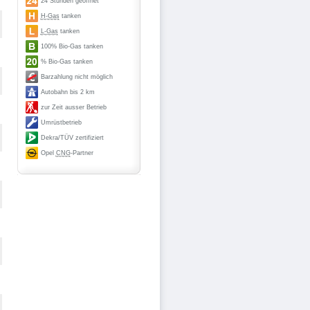
24 Stunden geöffnet
H-Gas
tanken
L-Gas
tanken
100% Bio-Gas tanken
% Bio-Gas tanken
Barzahlung nicht möglich
Autobahn bis 2 km
zur Zeit ausser Betrieb
Umrüstbetrieb
Dekra/TÜV zertifiziert
Opel
CNG
-Partner