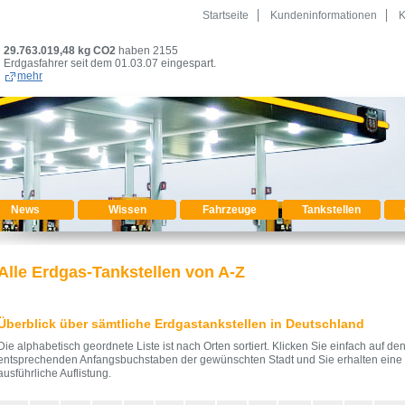
Startseite
Kundeninformationen
K
29.763.019,52
kg CO2
haben 2155
Erdgasfahrer seit dem 01.03.07 eingespart.
mehr
News
Wissen
Fahrzeuge
Tankstellen
Alle Erdgas-Tankstellen von A-Z
Überblick über sämtliche Erdgastankstellen in Deutschland
Die alphabetisch geordnete Liste ist nach Orten sortiert. Klicken Sie einfach auf de
entsprechenden Anfangsbuchstaben der gewünschten Stadt und Sie erhalten eine
ausführliche Auflistung.