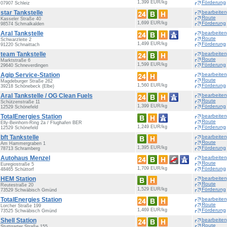
1,399 EUR/kg
Förderung
07907 Schleiz
star Tankstelle
bearbeiten
Route
Kasseler Straße 40
1,699 EUR/kg
Förderung
98574 Schmalkalden
Aral Tankstelle
bearbeiten
Route
Schwarzleite 2
1,499 EUR/kg
Förderung
91220 Schnaittach
team Tankstelle
bearbeiten
Route
Marktstraße 6
1,599 EUR/kg
Förderung
29640 Schneverdingen
Agip Service-Station
bearbeiten
Route
Magdeburger Straße 262
1,560 EUR/kg
Förderung
39218 Schönebeck (Elbe)
Aral Tankstelle / OG Clean Fuels
bearbeiten
Route
Schützenstraße 11
1,399 EUR/kg
Förderung
12529 Schönefeld
TotalEnergies Station
bearbeiten
Route
Elly-Beinhorn-Ring 2a / Flughafen BER
1,249 EUR/kg
Förderung
12529 Schönefeld
bft Tankstelle
bearbeiten
Route
Am Hammergraben 1
1,395 EUR/kg
Förderung
78713 Schramberg
Autohaus Menzel
bearbeiten
Route
Euregiostraße 5
1,709 EUR/kg
Förderung
48465 Schüttorf
HEM Station
bearbeiten
Route
Reutestraße 20
1,529 EUR/kg
Förderung
73529 Schwäbisch Gmünd
TotalEnergies Station
bearbeiten
Route
Lorcher Straße 199
1,469 EUR/kg
Förderung
73525 Schwäbisch Gmünd
Shell Station
bearbeiten
Route
Stuttgarter Straße 155