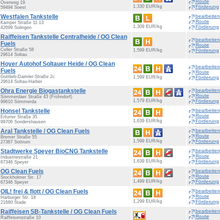
Route
Overweg 19
1,330 EUR/kg
Förderung
59494 Soest
Westfalen Tankstelle
bearbeiten
Route
Kamper Straße 11-13
1,309 EUR/kg
Förderung
42699 Solingen
Raiffeisen Tankstelle Centralheide / OG Clean
bearbeiten
Fuels
Route
Celler Straße 58
1,599 EUR/kg
Förderung
29614 Soltau
Hoyer Autohof Soltauer Heide / OG Clean
bearbeiten
Fuels
Route
Gottlieb-Daimler-Straße 2c
1,599 EUR/kg
Förderung
29614 Soltau-Harber
Ohra Energie
Biogas
tankstelle
bearbeiten
Route
Sömmerdaer Straße 43 (Frohndorf)
1,579 EUR/kg
Förderung
99610 Sömmerda
Honsel Tankstelle
bearbeiten
Route
Erfurter Straße 35
1,639 EUR/kg
Förderung
99706 Sondershausen
Aral Tankstelle / OG Clean Fuels
bearbeiten
Route
Bremer Straße 55
1,599 EUR/kg
Förderung
27367 Sottrum
Stadtwerke Speyer Bio
CNG
Tankstelle
bearbeiten
Route
Industriestraße 21
1,639 EUR/kg
Förderung
67346 Speyer
OG Clean Fuels
bearbeiten
Route
Stockholmer Str. 17
1,499 EUR/kg
Förderung
67346 Speyer
OIL! frei & flott / OG Clean Fuels
bearbeiten
Route
Harburger Str. 18
1,299 EUR/kg
Förderung
21680 Stade
Raiffeisen SB-Tankstelle / OG Clean Fuels
bearbeiten
Route
Raiffeisenstraße 10