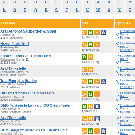
A
B
C
D
E
F
G
H
I
J
K
L
M
N
O
P
Q
R
S
T
U
V
W
X
Y
Z
Adresse
Info
Optionen
Aral Autohof Salzbergen & Motel
bearbeiten
Route
Holsterfeld 2
1,489 EUR/kg
Förderung
48499 Salzbergen
Hoyer Tank-Treff
bearbeiten
Route
Kristallweg 18
1,429 EUR/kg
Förderung
29410 Salzwedel
Esso Station / OG Clean Fuels
bearbeiten
Route
Oldenburger Damm 12
1,699 EUR/kg
Förderung
26452 Sande
Aral Tankstelle
bearbeiten
Route
Saarbrücker Straße 6a
1,599 EUR/kg
Förderung
66386 Sankt Ingbert
TotalEnergies Station
bearbeiten
Route
Marco-Polo-Straße 1
1,399 EUR/kg
Förderung
74589 Satteldorf
OIL! frei & flott / OG Clean Fuels
bearbeiten
Route
Lornsenstraße 142
1,599 EUR/kg
Förderung
22869 Schenefeld
BMÖ Tankstelle Laukait / OG Clean Fuels
bearbeiten
Route
Leher Straße 2a
1,599 EUR/kg
Förderung
27619 Schiffdorf/Spaden
Aral Tankstelle
bearbeiten
Route
Bierweg 6 / B 6
1,399 EUR/kg
Förderung
04435 Schkeuditz
HEM
Biogas
tankstelle / OG Clean Fuels
bearbeiten
Route
Industriestraße 29