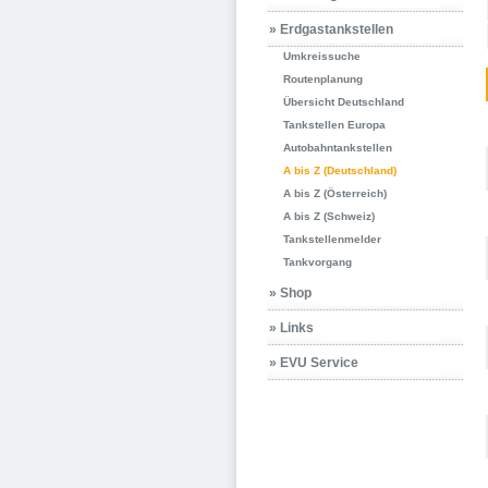
» Erdgastankstellen
Umkreissuche
Routenplanung
Übersicht Deutschland
Tankstellen Europa
Autobahntankstellen
A bis Z (Deutschland)
A bis Z (Österreich)
A bis Z (Schweiz)
Tankstellenmelder
Tankvorgang
» Shop
» Links
» EVU Service