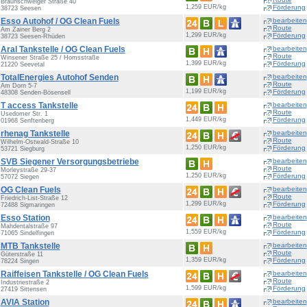
Braunschweiger Straße 40
1,259 EUR/kg
Förderung
38723 Seesen
Esso Autohof / OG Clean Fuels
bearbeiten
Route
Am Zainer Berg 2
1,299 EUR/kg
Förderung
38723 Seesen-Rhüden
Aral Tankstelle / OG Clean Fuels
bearbeiten
Route
Winsener Straße 25 / Homsstraße
1,399 EUR/kg
Förderung
21220 Seevetal
TotalEnergies Autohof Senden
bearbeiten
Route
Am Dorn 5-7
1,199 EUR/kg
Förderung
48308 Senden-Bösensell
T access Tankstelle
bearbeiten
Route
Usedomer Str. 1
1,449 EUR/kg
Förderung
01968 Senftenberg
rhenag Tankstelle
bearbeiten
Route
Wilhelm-Ostwald-Straße 10
1,250 EUR/kg
Förderung
53721 Siegburg
SVB Siegener Versorgungsbetriebe
bearbeiten
Route
Morleystraße 29-37
1,250 EUR/kg
Förderung
57072 Siegen
OG Clean Fuels
bearbeiten
Route
Friedrich-List-Straße 12
1,299 EUR/kg
Förderung
72488 Sigmaringen
Esso Station
bearbeiten
Route
Mahdentalstraße 97
1,559 EUR/kg
Förderung
71065 Sindelfingen
MTB Tankstelle
bearbeiten
Route
Güterstraße 11
1,359 EUR/kg
Förderung
78224 Singen
Raiffeisen Tankstelle / OG Clean Fuels
bearbeiten
Route
Industriestraße 2
1,599 EUR/kg
Förderung
27419 Sittensen
AVIA Station
bearbeiten