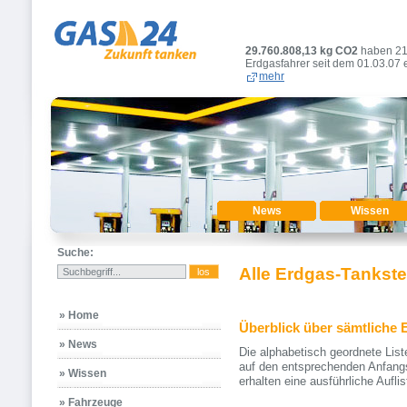
29.760.808,18
kg CO2
haben 2
Erdgasfahrer seit dem 01.03.07 
mehr
News
Wissen
Suche:
Alle Erdgas-Tankste
» Home
Überblick über sämtliche 
» News
Die alphabetisch geordnete Liste
auf den entsprechenden Anfang
» Wissen
erhalten eine ausführliche Auflis
» Fahrzeuge