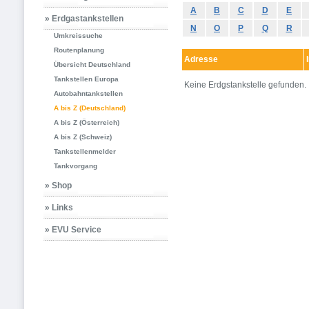
A
B
C
D
E
» Erdgastankstellen
N
O
P
Q
R
Umkreissuche
Routenplanung
Adresse
Übersicht Deutschland
Tankstellen Europa
Keine Erdgstankstelle gefunden.
Autobahntankstellen
A bis Z (Deutschland)
A bis Z (Österreich)
A bis Z (Schweiz)
Tankstellenmelder
Tankvorgang
» Shop
» Links
» EVU Service