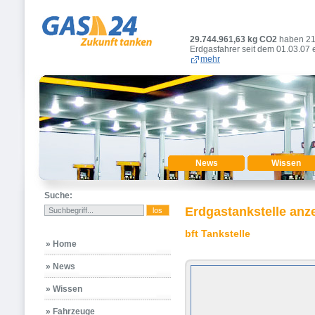
29.744.961,63
kg CO2
haben 2
Erdgasfahrer seit dem 01.03.07 
mehr
News
Wissen
Suche:
Erdgastankstelle anz
bft Tankstelle
» Home
» News
» Wissen
» Fahrzeuge