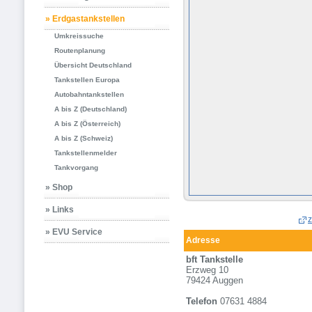
» Erdgastankstellen
Umkreissuche
Routenplanung
Übersicht Deutschland
Tankstellen Europa
Autobahntankstellen
A bis Z (Deutschland)
A bis Z (Österreich)
A bis Z (Schweiz)
Tankstellenmelder
Tankvorgang
» Shop
» Links
z
» EVU Service
Adresse
bft Tankstelle
Erzweg 10
79424 Auggen
Telefon
07631 4884