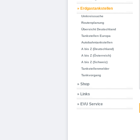
» Erdgastankstellen
Umkreissuche
Routenplanung
Übersicht Deutschland
Tankstellen Europa
Autobahntankstellen
A bis Z (Deutschland)
A bis Z (Österreich)
A bis Z (Schweiz)
Tankstellenmelder
Tankvorgang
» Shop
» Links
» EVU Service