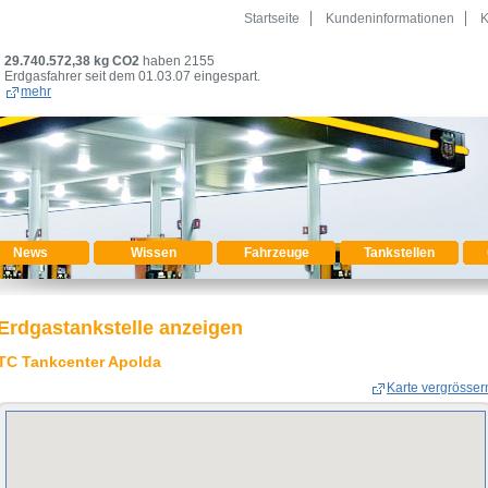
Startseite
Kundeninformationen
K
29.740.572,38
kg CO2
haben 2155
Erdgasfahrer seit dem 01.03.07 eingespart.
mehr
News
Wissen
Fahrzeuge
Tankstellen
Erdgastankstelle anzeigen
TC Tankcenter Apolda