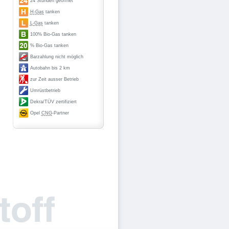
24 Stunden geöffnet
H-Gas
tanken
L-Gas
tanken
100% Bio-Gas tanken
% Bio-Gas tanken
Barzahlung nicht möglich
Autobahn bis 2 km
zur Zeit ausser Betrieb
Umrüstbetrieb
Dekra/TÜV zertifiziert
Opel
CNG
-Partner