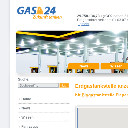
29.758.134,73
kg CO2
haben 2
Erdgasfahrer seit dem 01.03.07 
mehr
News
Wissen
Suche:
Erdgastankstelle anz
bft
Biogas
tankstelle Pieper
» Home
» News
» Wissen
» Fahrzeuge