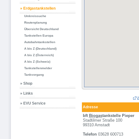
» Erdgastankstellen
Umkreissuche
Routenplanung
Übersicht Deutschland
Tankstellen Europa
Autobahntankstellen
A bis Z (Deutschland)
A bis Z (Österreich)
A bis Z (Schweiz)
Tankstellenmelder
Tankvorgang
» Shop
» Links
z
» EVU Service
Adresse
bft
Biogas
tankstelle Pieper
Stadtilmer Straße 100
99310 Arnstadt
Telefon
03628 600713