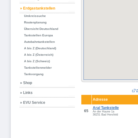
» Erdgastankstellen
Umkreissuche
Routenplanung
Übersicht Deutschland
Tankstellen Europa
Autobahntankstellen
A bis Z (Deutschland)
A bis Z (Österreich)
A bis Z (Schweiz)
Tankstellenmelder
Tankvorgang
» Shop
z
» Links
Adresse
» EVU Service
Aral Tankstelle
65
An der Haune 1a
36251 Bad Hersfeld