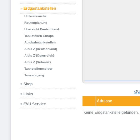
» Erdgastankstellen
Umkreissuche
Routenplanung
Übersicht Deutschland
Tankstellen Europa
Autobahntankstellen
A bis Z (Deutschland)
A bis Z (Österreich)
A bis Z (Schweiz)
Tankstellenmelder
Tankvorgang
» Shop
z
» Links
Adresse
» EVU Service
Keine Erdgstankstelle gefunden.