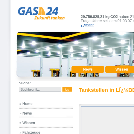
29.759.825,26
kg CO2
haben 2
Erdgasfahrer seit dem 01.03.07 
mehr
News
Wissen
Suche:
Tankstellen in LÏ¿½
» Home
» News
» Wissen
» Fahrzeuge