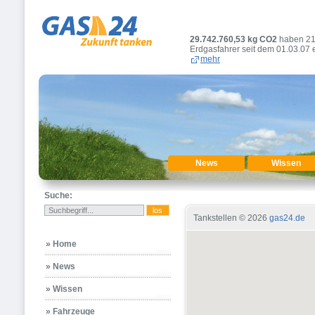
29.742.760,53
kg CO2
haben 2
Erdgasfahrer seit dem 01.03.07 
mehr
News
Wissen
Suche:
Tankstellen © 2026
gas24.de
» Home
» News
» Wissen
» Fahrzeuge