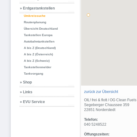
» Erdgastankstellen
Umkreissuche
Routenplanung
Übersicht Deutschland
Tankstellen Europa
Autobahntankstellen
A bis Z (Deutschland)
A bis Z (Österreich)
A bis Z (Schweiz)
Tankstellenmelder
Tankvorgang
» Shop
zurück zur Übersicht
» Links
OIL! frei & flott / OG Clean Fuels
» EVU Service
Segeberger Chaussee 359
22851 Norderstedt
Telefon:
040 5248522
Öffungszeiten: