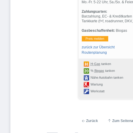
Mo.-Fr. 5-22 Uhr, Sa./So. & Feie
Zahlungsarten:
Barzahlung, EC- & Kreditkarten
Tankkarte (f+f, roadrunner, DKV,
Gasbeschaffenheit:
Biogas
Preis melden
zurück zur Übersicht
Routenplanung
H-Gas
tanken
%
Biogas
tanken
Nähe Autobahn tanken
Wartung
Werkstatt
Zurück
Zum Seiten