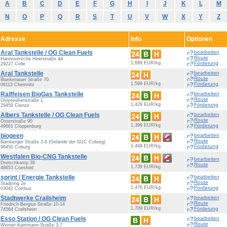
A
B
C
D
E
F
G
H
I
J
K
L
M
N
O
P
Q
R
S
T
U
V
W
X
Y
Z
Adresse
Info
Optionen
Aral Tankstelle / OG Clean Fuels
bearbeiten
Route
Hannoversche Heerstraße 44
1,699 EUR/kg
Förderung
29227 Celle
Aral Tankstelle
bearbeiten
Route
Blankenauer Straße 70
1,599 EUR/kg
Förderung
09113 Chemnitz
Raiffeisen BioGas Tankstelle
bearbeiten
Route
Ostpreußenstraße 1
1,429 EUR/kg
Förderung
29459 Clenze
Albers Tankstelle / OG Clean Fuels
bearbeiten
Route
Osterstraße 90
1,399 EUR/kg
Förderung
49661 Cloppenburg
biogeen
bearbeiten
Route
Bamberger Straße 2-6 (Gelände der SÜC Coburg)
1,449 EUR/kg
Förderung
96450 Coburg
Westfalen Bio-
CNG
Tankstelle
bearbeiten
Dreischkamp 38
Route
1,739 EUR/kg
48653 Coesfeld
sprint / Energie Tankstelle
bearbeiten
Route
Stadtring 2e
1,479 EUR/kg
Förderung
03042 Cottbus
Stadtwerke Crailsheim
bearbeiten
Route
Friedrich-Bergius-Straße 10-14
1,709 EUR/kg
Förderung
74564 Crailsheim
Esso Station / OG Clean Fuels
bearbeiten
Route
Werner-Kammann-Straße 3-7