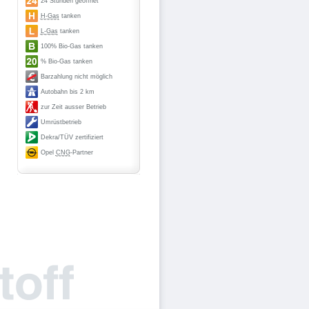
24 Stunden geöffnet
H-Gas
tanken
L-Gas
tanken
100% Bio-Gas tanken
% Bio-Gas tanken
Barzahlung nicht möglich
Autobahn bis 2 km
zur Zeit ausser Betrieb
Umrüstbetrieb
Dekra/TÜV zertifiziert
Opel
CNG
-Partner