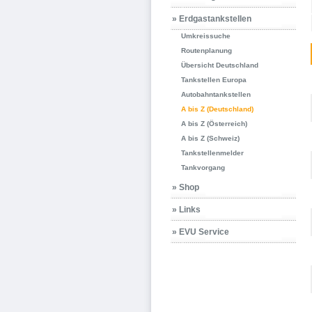
» Erdgastankstellen
Umkreissuche
Routenplanung
Übersicht Deutschland
Tankstellen Europa
Autobahntankstellen
A bis Z (Deutschland)
A bis Z (Österreich)
A bis Z (Schweiz)
Tankstellenmelder
Tankvorgang
» Shop
» Links
» EVU Service