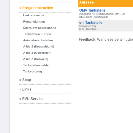
Adresse
» Erdgastankstellen
OMV Tankstelle
Autobahn A2 (Südautobahn), km 190
Umkreissuche
8143 Dobl (Kaiserwald)
Routenplanung
eni Tankstelle
Schwefel 70a
Übersicht Deutschland
6850 Dornbirn
Tankstellen Europa
Feedback
: War diese Seite nützli
Autobahntankstellen
A bis Z (Deutschland)
A bis Z (Österreich)
A bis Z (Schweiz)
Tankstellenmelder
Tankvorgang
» Shop
» Links
» EVU Service