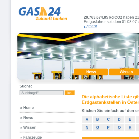
29.763.674,90
kg CO2
haben 2
Erdgasfahrer seit dem 01.03.07 
mehr
News
Wissen
Suche:
Die alphabetische Liste gi
Erdgastankstellen in Öster
» Home
Klicken Sie einfach auf den 
» News
A
B
C
D
E
» Wissen
N
O
P
Q
R
» Fahrzeuge