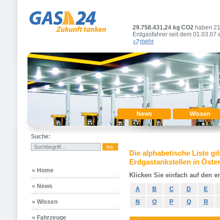
29.758.431,29
kg CO2
haben 2
Erdgasfahrer seit dem 01.03.07 
mehr
News
Wissen
Suche:
Die alphabetische Liste gi
Erdgastankstellen in Öster
» Home
Klicken Sie einfach auf den 
» News
A
B
C
D
E
» Wissen
N
O
P
Q
R
» Fahrzeuge