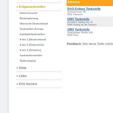
Adresse
» Erdgastankstellen
RAG Erdgas Tankstelle
Schwarzmoos 28
Umkreissuche
4851 Gampern
Routenplanung
OMV Tankstelle
Autobahn Golling Ost 31
Übersicht Deutschland
5440 Golling an der Salzach
Tankstellen Europa
OMV Tankstelle
Straßganger Straße 436
Autobahntankstellen
8054 Graz
A bis Z (Deutschland)
Feedback
: War diese Seite nützli
A bis Z (Österreich)
A bis Z (Schweiz)
Tankstellenmelder
Tankvorgang
» Shop
» Links
» EVU Service