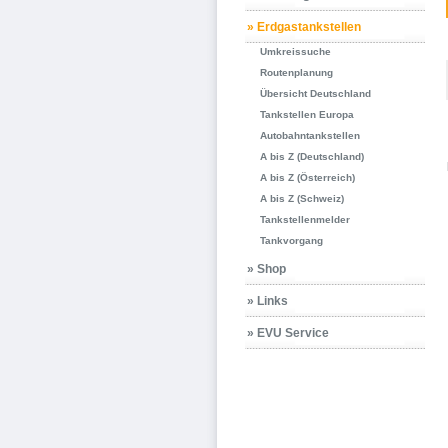
» Erdgastankstellen
Umkreissuche
Routenplanung
Übersicht Deutschland
Tankstellen Europa
Autobahntankstellen
A bis Z (Deutschland)
A bis Z (Österreich)
A bis Z (Schweiz)
Tankstellenmelder
Tankvorgang
» Shop
» Links
» EVU Service