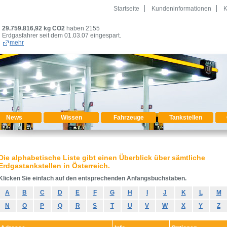
Startseite
Kundeninformationen
K
29.759.816,92
kg CO2
haben 2155
Erdgasfahrer seit dem 01.03.07 eingespart.
mehr
News
Wissen
Fahrzeuge
Tankstellen
Die alphabetische Liste gibt einen Überblick über sämtliche
Erdgastankstellen in Österreich.
Klicken Sie einfach auf den entsprechenden Anfangsbuchstaben.
A
B
C
D
E
F
G
H
I
J
K
L
M
N
O
P
Q
R
S
T
U
V
W
X
Y
Z