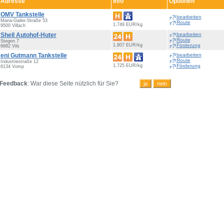
Adresse
Info
Optionen
OMV Tankstelle
bearbeiten
Maria-Gailer-Straße 53
Route
1,749 EUR/kg
9500 Villach
Shell Autohof-Huter
bearbeiten
Route
Stegen 7
1,807 EUR/kg
Förderung
6682 Vils
eni Gutmann Tankstelle
bearbeiten
Route
Industriestraße 12
1,725 EUR/kg
Förderung
6134 Vomp
Feedback
: War diese Seite nützlich für Sie?