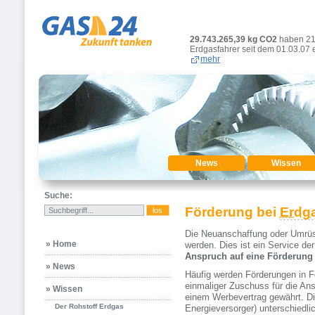
29.743.265,39
kg CO2
haben 2
Erdgasfahrer seit dem 01.03.07 
mehr
News
Wissen
Suche:
Förderung bei
Erdg
Die Neuanschaffung oder Umrü
» Home
werden. Dies ist ein Service d
Anspruch auf eine Förderung 
» News
Häufig werden Förderungen in F
einmaliger Zuschuss für die An
» Wissen
einem Werbevertrag gewährt. Die
Der Rohstoff Erdgas
Energieversorger) unterschiedlic